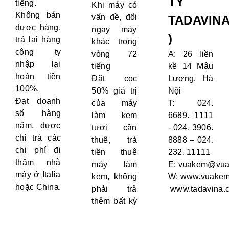
TY
tiếng.
Khi máy có
Không bán
vấn đề, đổi
TADAVIN
được hàng,
ngay máy
)
trả lại hàng
khác trong
công ty
vòng 72
A: 26 liền
nhập lại
tiếng
kề 14 Mậu
hoàn tiền
Đặt cọc
Lương, Hà
100%.
50% giá trị
Nội
Đạt doanh
của máy
T: 024.
số hàng
làm kem
6689. 1111
năm, được
tươi cần
- 024. 3906.
chi trả các
thuê, trả
8888 – 024.
chi phí đi
tiền thuê
232. 11111
thăm nhà
máy làm
E:
vuakem@vua
máy ở Italia
kem, không
W:
www.vuakem
hoặc China.
phải trả
www.tadavina.
thêm bất kỳ