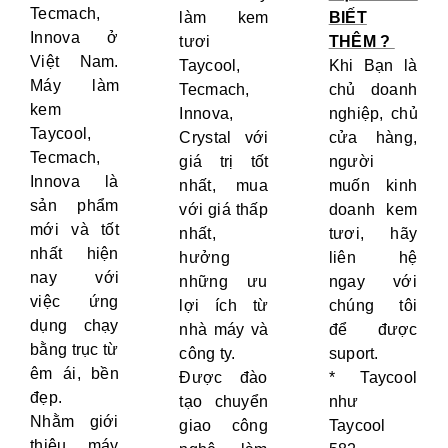
Tecmach,
làm kem
BIẾT
Innova ở
tươi
THÊM ?
Việt Nam.
Taycool,
Khi Bạn là
Máy làm
Tecmach,
chủ doanh
kem
Innova,
nghiệp, chủ
Taycool,
Crystal với
cửa hàng,
Tecmach,
giá trị tốt
người
Innova là
nhất, mua
muốn kinh
sản phẩm
với giá thấp
doanh kem
mới và tốt
nhất,
tươi, hãy
nhất hiện
hưởng
liên hệ
nay với
những ưu
ngay với
việc ứng
lợi ích từ
chúng tôi
dụng chạy
nhà máy và
để được
bằng trục từ
công ty.
suport.
êm ái, bền
Được đào
* Taycool
đẹp.
tạo chuyển
như
Nhằm giới
giao công
Taycool
thiệu máy