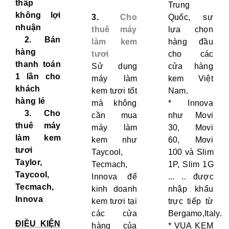
thấp
Trung
không lợi
3.
Cho
Quốc, sự
nhuận
thuê máy
lựa chọn
2. Bán
làm kem
hàng đầu
hàng
tươi
cho các
thanh toán
Sử dụng
cửa hàng
1 lần cho
máy làm
kem Việt
khách
kem tươi tốt
Nam.
hàng lẻ
mà không
* Innova
3.
Cho
cần mua
như Movi
thuê máy
máy làm
30, Movi
làm kem
kem như
60, Movi
tươi
Taycool,
100 và Slim
Taylor,
Tecmach,
1P, Slim 1G
Taycool,
Innova để
... .. được
Tecmach,
kinh doanh
nhập khẩu
Innova
kem tươi tại
trực tiếp từ
các cửa
Bergamo,Italy.
ĐIỀU KIỆN
hàng của
* VUA KEM