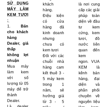
SỬ DỤNG
khách
là nơi cung
MÁY LÀM
hàng.
cấp các giải
KEM TƯƠI
Điệu kiện
pháp toàn
:
có cửa
diện về đầu
1.
Bán
hàng đã
tư kem
cho khách
kinh doanh
cứng, kem
hàng
nhưng
tươi, đồ
Dealer, giá
chưa có
nước liên
thấp
kem tươi
quan đến
không lợi
Đối với các
kem
nhuận
chuỗi nhà
ngon. VUA
Mua máy
hàng cam
KEM là
làm kem
kết thuê 3 -
kênh bán
với số
5 máy kem
hàng, đại
lượng từ 05
trong 1
diện và
máy để trở
năm, sẽ
phân phối
thành
hưởng giá
chuyên về
Dealer.
từ 3 - 5
nguyên liệu
Là dealer