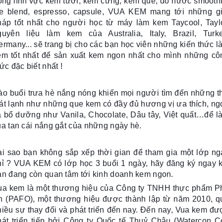
rong lĩnh vực kem tươi, kem cứng, kem que, đồ nước smoothi
ce blend, espresso, capsule, VUA KEM mang tới những g
háp tốt nhất cho người học từ máy làm kem Taycool, Taylo
guyên liệu làm kem của Australia, Italy, Brazil, Turke
ermany... sẽ trang bị cho các bạn học viên những kiến thức l
em tốt nhất để sản xuất kem ngon nhất cho mình những cô
ức đặc biết nhất !
ào buổi trưa hè nắng nóng khiến mọi người tìm đến những t
át lạnh như những que kem có đầy đủ hương vị ưa thích, ng
à bổ dưỡng như Vanila, Chocolate, Dâu tây, Việt quất…để l
ua tan cái nắng gắt của những ngày hè.
ại sao bạn không sắp xếp thời gian để tham gia một lớp ng
hỉ ? VUA KEM có lớp học 3 buổi 1 ngày, hãy đăng ký ngay k
ạn đang còn quan tâm tới kinh doanh kem ngon.
ua kem là một thương hiệu của Công ty TNHH thực phẩm P
n (PAFO), một thương hiệu được thành lập từ năm 2010, q
hiều sự thay đổi và phát triển đến nay. Đến nay, Vua kem đư
hát triển tiếp bởi Công ty Quốc tế Thuỷ Châu (Watercon Co