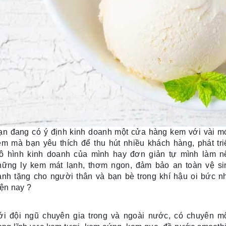
ạn đang có ý định kinh doanh một cửa hàng kem
với vài m
em mà bạn yêu thích để thu hút nhiều khách hàng, phát tri
ô hình kinh doanh của mì
nh
hay đơn giản tự
mình làm n
hững ly kem mát lạnh, thơm ngon, đảm bảo an toàn vệ si
ành tặ
ng cho người
thân và bạn bè trong khí hậu oi bức n
iện nay ?
ới đội ngũ chuyên gia trong và ngoài nước, có chuyên m