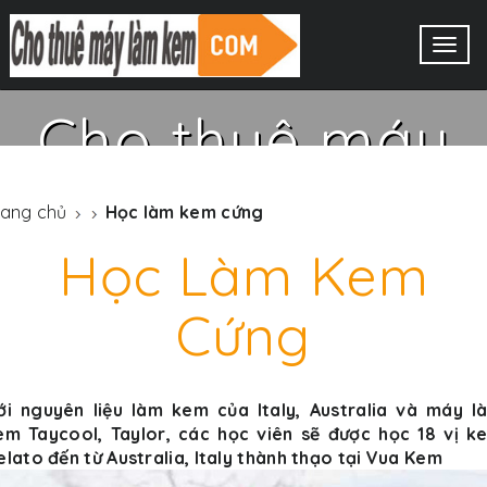
MÁY LÀM KEM TƯƠI
Togg
navig
TAYCOOL
Cho thuê máy
làm kem tươi
rang chủ
Học làm kem cứng
Taycool
Học Làm Kem
Cứng
XEM THÊM
ới nguyên liệu làm kem của Italy, Australia và máy l
em Taycool, Taylor, các học viên sẽ được học 18 vị k
elato đến từ Australia, Italy thành thạo tại Vua Kem