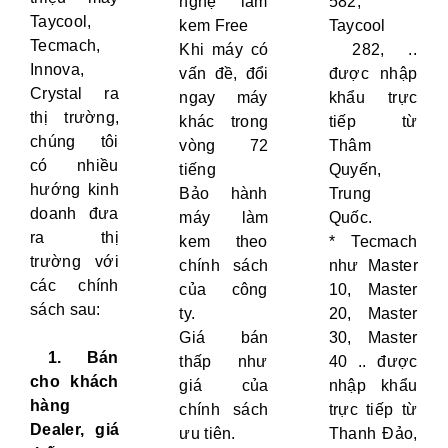
nghệ làm
582,
Taycool,
kem Free
Taycool
Tecmach,
Khi máy có
282, ..
Innova,
vấn đề, đổi
được nhập
Crystal ra
ngay máy
khẩu trực
thị trường,
khác trong
tiếp từ
chúng tôi
vòng 72
Thâm
có nhiều
tiếng
Quyến,
hướng kinh
Bảo hành
Trung
doanh đưa
máy làm
Quốc.
ra thị
kem theo
* Tecmach
trường với
chính sách
như Master
các chính
của công
10, Master
sách sau:
ty.
20, Master
Giá bán
30, Master
1. Bán
thấp như
40 .. được
cho khách
giá của
nhập khẩu
hàng
chính sách
trực tiếp từ
Dealer, giá
ưu tiên.
Thanh Đảo,