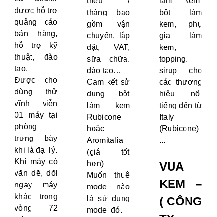
triệu /
làm kem,
được hỗ trợ
tháng, bao
bột làm
quảng cáo
gồm vận
kem, phụ
bán hàng,
chuyển, lắp
gia làm
hỗ trợ kỹ
đặt, VAT,
kem,
thuật, đào
sữa chữa,
topping,
tạo.
đào tạo…
sirup cho
Được cho
Cam kết sử
các thương
dùng thử
dụng bột
hiệu nổi
vĩnh viễn
làm kem
tiếng đến từ
01 máy tại
Rubicone
Italy
phòng
hoặc
(Rubicone)
trưng bày
Aromitalia
...
khi là đại lý.
(giá tốt
Khi máy có
hơn)
VUA
vấn đề, đổi
Muốn thuê
KEM –
ngay máy
model nào
khác trong
là sử dụng
( CÔNG
vòng 72
model đó.