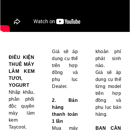
Giá sẽ áp
khoản phí
ĐIỀU KIỆN
dụng cụ thể
phát sinh
THUÊ MÁY
trên hợp
nào.
LÀM KEM
đồng và
Giá sẽ áp
TƯƠI,
phụ lục
dụng cụ thể
YOGURT
Dealer.
từng model
Nhập khẩu,
trên hợp
phân phối
2. Bán
đồng và
độc quyền
hàng
phụ lục bán
máy làm
thanh toán
hàng.
kem
1 lần
Taycool,
Mua máy
BẠN CẦN