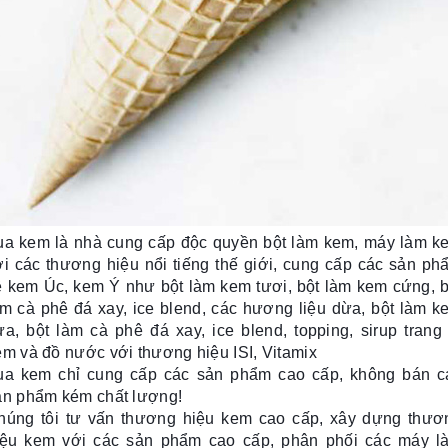
ua kem là nhà cung cấp độc quyền bột làm kem, máy làm k
ới các thương hiệu nổi tiếng thế giới, cung cấp các sản ph
ề kem Úc, kem Ý như bột làm kem tươi, bột làm kem cứng, b
àm cà phê đá xay, ice blend, các hương liệu dừa, bột làm k
ừa, bột làm cà phê đá xay, ice blend, topping, sirup trang t
em và đồ nước với thương hiệu ISI, Vitamix
ua kem chỉ cung cấp các sản phẩm cao cấp, không bán c
ản phẩm kém chất lượng!
húng tôi tư vấn thương hiệu kem cao cấp, xây dựng thươ
iệu kem với các sản phẩm cao cấp, phân phối các máy l