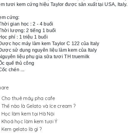
em tươi kem cứng hiệu Taylor được sản xuất tại USA, Italy.
em cứng:
Thời gian học : 2 - 4 buổi
Thời lượng: 2 tiếng 1 buổi
Học phí : 1 triệu 1 buổi
 Được học máy làm kem Taylor C 122 của Italy
 Được sử dụng nguyên liệu làm kem của Italy
 Nguyên liệu phụ gia sữa tươi TH truemilk
 Ốc quế thủ công
Cốc chén ...
hare
Cho thuê máy pha cafe
Thế nào là Gelato và Ice cream ?
Học làm kem tại Hà Nội
Khoá học làm kem tươi Ý
Kem gelato là gì ?