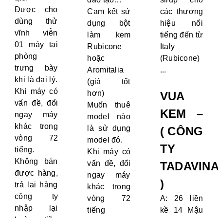
Được cho
Cam kết sử
các thương
dùng thử
dụng bột
hiệu nổi
vĩnh viễn
làm kem
tiếng đến từ
01 máy tại
Rubicone
Italy
phòng
hoặc
(Rubicone)
trưng bày
Aromitalia
...
khi là đại lý.
(giá tốt
Khi máy có
hơn)
VUA
vấn đề, đổi
Muốn thuê
KEM –
ngay máy
model nào
khác trong
là sử dụng
( CÔNG
vòng 72
model đó.
TY
tiếng.
Khi máy có
Không bán
vấn đề, đổi
TADAVIN
được hàng,
ngay máy
)
trả lại hàng
khác trong
công ty
vòng 72
A: 26 liền
nhập lại
tiếng
kề 14 Mậu