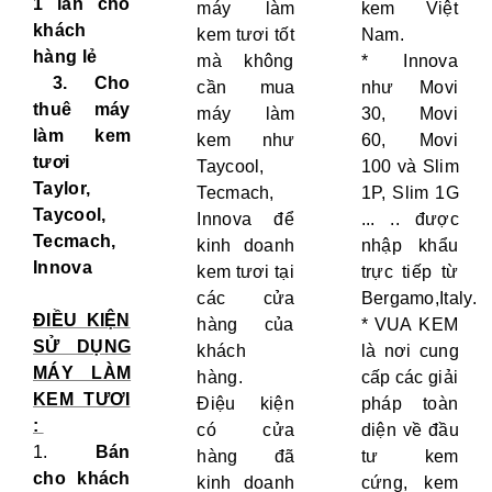
1 lần cho
máy làm
kem Việt
khách
kem tươi tốt
Nam.
hàng lẻ
mà không
* Innova
3.
Cho
cần mua
như Movi
thuê máy
máy làm
30, Movi
làm kem
kem như
60, Movi
tươi
Taycool,
100 và Slim
Taylor,
Tecmach,
1P, Slim 1G
Taycool,
Innova để
... .. được
Tecmach,
kinh doanh
nhập khẩu
Innova
kem tươi tại
trực tiếp từ
các cửa
Bergamo,Italy.
ĐIỀU KIỆN
hàng của
* VUA KEM
SỬ DỤNG
khách
là nơi cung
MÁY LÀM
hàng.
cấp các giải
KEM TƯƠI
Điệu kiện
pháp toàn
:
có cửa
diện về đầu
1.
Bán
hàng đã
tư kem
cho khách
kinh doanh
cứng, kem