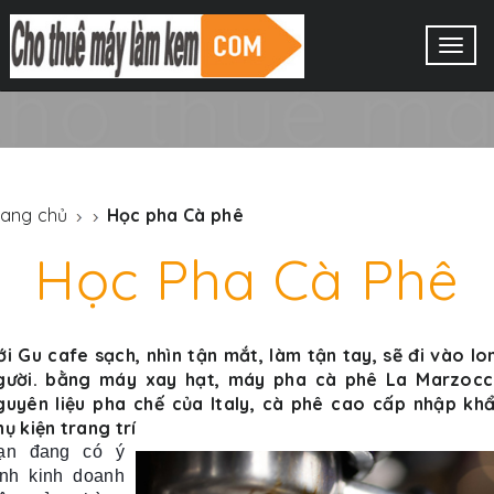
BẠN CẦN HỖ TRỢ LÀM
Togg
KEM TƯƠI ?
navig
VUAKEM luôn
đồng hành cùng
rang chủ
Học pha Cà phê
bạn
Học Pha Cà Phê
ới Gu cafe sạch, nhìn tận mắt, làm tận tay, sẽ đi vào lo
XEM THÊM
gười. bằng máy xay hạt, máy pha cà phê La Marzocc
guyên liệu pha chế của Italy, cà phê cao cấp nhập khẩ
hụ kiện trang trí
ạn đang có ý
ịnh kinh doanh