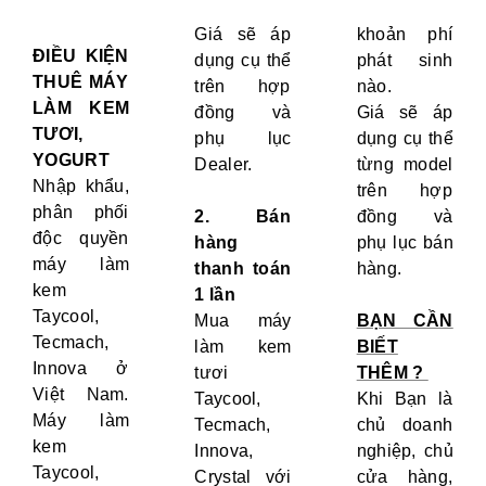
Giá sẽ áp
khoản phí
ĐIỀU KIỆN
dụng cụ thể
phát sinh
THUÊ MÁY
trên hợp
nào.
LÀM KEM
đồng và
Giá sẽ áp
TƯƠI,
phụ lục
dụng cụ thể
YOGURT
Dealer.
từng model
Nhập khẩu,
trên hợp
phân phối
2. Bán
đồng và
độc quyền
hàng
phụ lục bán
máy làm
thanh toán
hàng.
kem
1 lần
Taycool,
Mua máy
BẠN CẦN
Tecmach,
làm kem
BIẾT
Innova ở
tươi
THÊM ?
Việt Nam.
Taycool,
Khi Bạn là
Máy làm
Tecmach,
chủ doanh
kem
Innova,
nghiệp, chủ
Taycool,
Crystal với
cửa hàng,