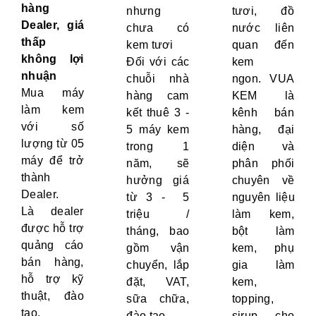
hàng
nhưng
tươi, đồ
Dealer, giá
chưa có
nước liên
thấp
kem tươi
quan đến
không lợi
Đối với các
kem
nhuận
chuỗi nhà
ngon. VUA
Mua máy
hàng cam
KEM là
làm kem
kết thuê 3 -
kênh bán
với số
5 máy kem
hàng, đại
lượng từ 05
trong 1
diện và
máy để trở
năm, sẽ
phân phối
thành
hưởng giá
chuyên về
Dealer.
từ 3 - 5
nguyên liệu
Là dealer
triệu /
làm kem,
được hỗ trợ
tháng, bao
bột làm
quảng cáo
gồm vận
kem, phụ
bán hàng,
chuyển, lắp
gia làm
hỗ trợ kỹ
đặt, VAT,
kem,
thuật, đào
sữa chữa,
topping,
tạo.
đào tạo…
sirup cho