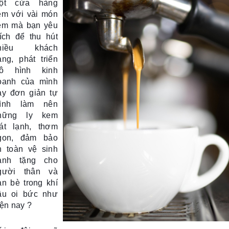
ột cửa hàng
em với vài món
em mà bạn yêu
hích để thu hút
hiều khách
àng, phát triển
ô hình kinh
oanh của mình
ay đơn giản tự
ình làm nên
hững ly kem
át lạnh, thơm
gon, đảm bảo
n toàn vệ sinh
ành tặng cho
gười thân và
ạn bè trong khí
ậu oi bức như
iện nay ?