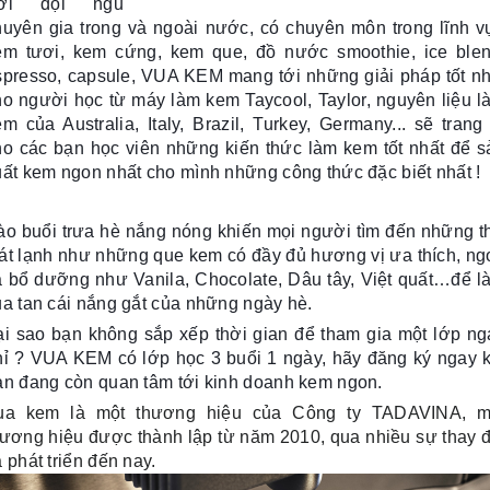
ới đội ngũ
huyên gia trong và ngoài nước, có chuyên môn trong lĩnh v
em tươi, kem cứng, kem que, đồ nước smoothie, ice blen
spresso, capsule, VUA KEM mang tới những g
iải pháp tốt n
ho người học từ máy làm kem Taycool, Taylor, nguyên liệu l
m của Australia, Italy, Brazil, Turkey, Germany... sẽ trang
ho các bạn học viên những kiến thức làm kem tốt nhất để s
uất kem ngon nhất cho mình những công thức đặc biết nhất !
ào buổi trưa hè nắng nóng khiến mọi người tìm đến những t
át lạnh như những que kem có đầy đủ hương vị ưa thích, ng
à bổ dưỡng như Vanila, Chocolate, Dâu tây, Việt quất…để l
ua tan cái nắng gắt của những ngày hè.
ại sao bạn không sắp xếp thời gian để tham gia một lớp ng
hỉ ? VUA KEM có lớp học 3 buổi 1 ngày, hãy đăng ký ngay k
ạn đang còn quan tâm tới kinh doanh kem ngon.
ua kem là một thương hiệu của Công ty TADAVINA, m
hương hiệu được thành lập từ năm 2010, qua nhiều sự thay đ
 phát triển đến nay.