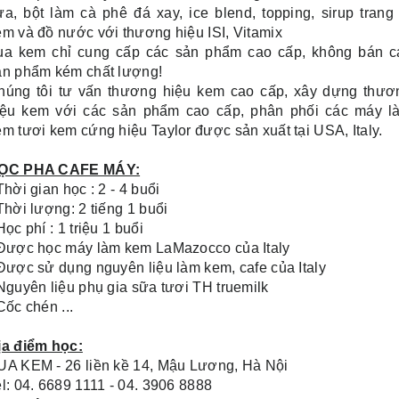
ừa, bột làm cà phê đá xay, ice blend, topping, sirup trang t
em và đồ nước với thương hiệu ISI, Vitamix
ua kem chỉ cung cấp các sản phẩm cao cấp, không bán c
ản phẩm kém chất lượng!
húng tôi tư vấn thương hiệu kem cao cấp, xây dựng thươ
iệu kem với các sản phẩm cao cấp, phân phối các máy l
em tươi kem cứng hiệu Taylor được sản xuất tại USA, Italy.
ỌC PHA CAFE MÁY:
Thời gian học : 2 - 4 buổi
Thời lượng: 2 tiếng 1 buổi
Học phí : 1 triệu 1 buổi
 Được học máy làm kem LaMazocco của Italy
 Được sử dụng nguyên liệu làm kem, cafe của Italy
 Nguyên liệu phụ gia sữa tươi TH truemilk
Cốc chén ...
ịa điểm học:
UA KEM - 26 liền kề 14, Mậu Lương, Hà Nội
l: 04. 6689 1111 - 04. 3906 8888