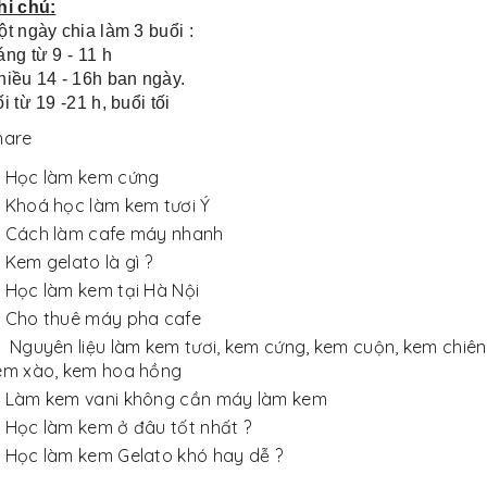
hi chú:
t ngày chia làm 3 buổi :
ng từ 9 - 11 h
hiều 14 - 16h ban ngày.
i từ 19 -21 h, buổi tối
hare
Học làm kem cứng
Khoá học làm kem tươi Ý
Cách làm cafe máy nhanh
Kem gelato là gì ?
Học làm kem tại Hà Nội
Cho thuê máy pha cafe
Nguyên liệu làm kem tươi, kem cứng, kem cuộn, kem chiên
em xào, kem hoa hồng
Làm kem vani không cần máy làm kem
Học làm kem ở đâu tốt nhất ?
Học làm kem Gelato khó hay dễ ?