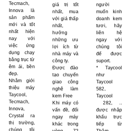
Tecmach,
giá trị tốt
người
Innova là
nhất, mua
muốn kinh
sản phẩm
với giá thấp
doanh kem
mới và tốt
nhất,
tươi, hãy
nhất hiện
hưởng
liên hệ
nay với
những ưu
ngay với
việc ứng
lợi ích từ
chúng tôi
dụng chạy
nhà máy và
để được
bằng trục từ
công ty.
suport.
êm ái, bền
Được đào
* Taycool
đẹp.
tạo chuyển
như
Nhằm giới
giao công
Taycool
thiệu máy
nghệ làm
582,
Taycool,
kem Free
Taycool
Tecmach,
Khi máy có
282, ..
Innova,
vấn đề, đổi
được nhập
Crystal ra
ngay máy
khẩu trực
thị trường,
khác trong
tiếp từ
chúng tôi
vòng 72
Thâm