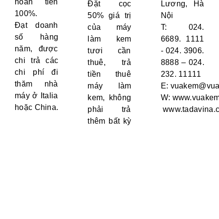
hoàn tiền
Đặt cọc
Lương, Hà
100%.
50% giá trị
Nội
Đạt doanh
của máy
T: 024.
số hàng
làm kem
6689. 1111
năm, được
tươi cần
- 024. 3906.
chi trả các
thuê, trả
8888 – 024.
chi phí đi
tiền thuê
232. 11111
thăm nhà
máy làm
E:
vuakem@vua
máy ở Italia
kem, không
W:
www.vuakem
hoặc China.
phải trả
www.tadavina.
thêm bất kỳ