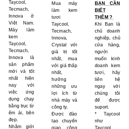
Taycool,
Mua máy
BẠN CẦN
Tecmach,
làm kem
BIẾT
Innova ở
tươi
THÊM ?
Việt Nam.
Taycool,
Khi Bạn là
Máy làm
Tecmach,
chủ doanh
kem
Innova,
nghiệp, chủ
Taycool,
Crystal với
cửa hàng,
Tecmach,
giá trị tốt
người
Innova là
nhất, mua
muốn kinh
sản phẩm
với giá thấp
doanh kem
mới và tốt
nhất,
tươi, hãy
nhất hiện
hưởng
liên hệ
nay với
những ưu
ngay với
việc ứng
lợi ích từ
chúng tôi
dụng chạy
nhà máy và
để được
bằng trục từ
công ty.
suport.
êm ái, bền
Được đào
* Taycool
đẹp.
tạo chuyển
như
Nhằm giới
giao công
Taycool