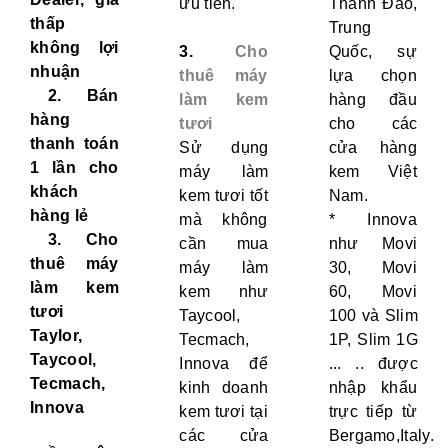
ưu tiên.
Thanh Đảo,
thấp
Trung
không lợi
3.
Cho
Quốc, sự
nhuận
thuê máy
lựa chọn
2. Bán
làm kem
hàng đầu
hàng
tươi
cho các
thanh toán
Sử dụng
cửa hàng
1 lần cho
máy làm
kem Việt
khách
kem tươi tốt
Nam.
hàng lẻ
mà không
* Innova
3.
Cho
cần mua
như Movi
thuê máy
máy làm
30, Movi
làm kem
kem như
60, Movi
tươi
Taycool,
100 và Slim
Taylor,
Tecmach,
1P, Slim 1G
Taycool,
Innova để
... .. được
Tecmach,
kinh doanh
nhập khẩu
Innova
kem tươi tại
trực tiếp từ
các cửa
Bergamo,Italy.