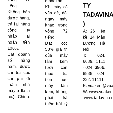
model đó.
TY
tiếng.
Khi máy có
Không bán
vấn đề, đổi
TADAVIN
được hàng,
ngay máy
)
trả lại hàng
khác trong
công ty
vòng 72
A: 26 liền
nhập lại
tiếng
kề 14 Mậu
hoàn tiền
Đặt cọc
Lương, Hà
100%.
50% giá trị
Nội
Đạt doanh
của máy
T: 024.
số hàng
làm kem
6689. 1111
năm, được
tươi cần
- 024. 3906.
chi trả các
thuê, trả
8888 – 024.
chi phí đi
tiền thuê
232. 11111
thăm nhà
máy làm
E:
vuakem@vua
máy ở Italia
kem, không
W:
www.vuakem
hoặc China.
phải trả
www.tadavina.
thêm bất kỳ