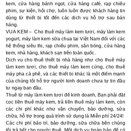
kem, cửa hàng bánh ngọt, cửa hàng café, rạp chiếu
phim, sự kiện, hội chợ, luôn luôn được khách hàng tin
dùng từ thiết bị tốt đến các dịch vụ hỗ trợ sau bán
hàng.
VUA KEM
–
Cho thuê máy làm kem tươi, máy làm kem
yogurt, máy làm kem sữa chua tại Việt Nam đối với các
hệ thống siêu thị, rạp chiếu phim, sân bóng, cửa hàng
kem, nhà hàng, khách sạn trên toàn quốc.
Dịch vụ cho thuê thiết bị nhà hàng như cho thuê máy
làm kem tươi, cho thuê máy làm kem cứng, cho thuê
máy pha cà phê, và các thiết bị khác là một điểm mạnh
của chúng tôi hỗ trợ người kinh doanh chưa tự tin đầu
tư ngay ban đầu.
Thuê từ máy làm kem tươi để kinh doanh, Bạn phải đặt
cọc tiền thuê máy kem, trả tiền thuê máy làm kem, còn
các chi phí khác như vận chuyển, bảo dưỡng, sửa
chữa, hỗ trợ trong quá trình sử dụng là Miễn phí 24/24!
Các chi phí bảo trì, bảo dưỡng, sữa chữa bên chúng
tôi trả hết cho người thuê. Một dịch vụ hoàn hảo để có