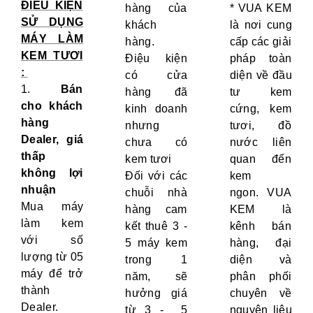
ĐIỀU KIỆN
hàng của
* VUA KEM
SỬ DỤNG
khách
là nơi cung
MÁY LÀM
hàng.
cấp các giải
KEM TƯƠI
Điệu kiện
pháp toàn
:
có cửa
diện về đầu
1.
Bán
hàng đã
tư kem
cho khách
kinh doanh
cứng, kem
hàng
nhưng
tươi, đồ
Dealer, giá
chưa có
nước liên
thấp
kem tươi
quan đến
không lợi
Đối với các
kem
nhuận
chuỗi nhà
ngon. VUA
Mua máy
hàng cam
KEM là
làm kem
kết thuê 3 -
kênh bán
với số
5 máy kem
hàng, đại
lượng từ 05
trong 1
diện và
máy để trở
năm, sẽ
phân phối
thành
hưởng giá
chuyên về
Dealer.
từ 3 - 5
nguyên liệu