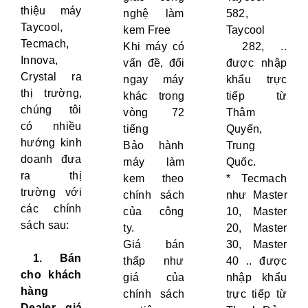
thiệu máy
nghệ làm
582,
Taycool,
kem Free
Taycool
Tecmach,
Khi máy có
282, ..
Innova,
vấn đề, đổi
được nhập
Crystal ra
ngay máy
khẩu trực
thị trường,
khác trong
tiếp từ
chúng tôi
vòng 72
Thâm
có nhiều
tiếng
Quyến,
hướng kinh
Bảo hành
Trung
doanh đưa
máy làm
Quốc.
ra thị
kem theo
* Tecmach
trường với
chính sách
như Master
các chính
của công
10, Master
sách sau:
ty.
20, Master
Giá bán
30, Master
1. Bán
thấp như
40 .. được
cho khách
giá của
nhập khẩu
hàng
chính sách
trực tiếp từ
Dealer, giá