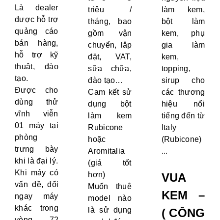
Là dealer
triệu /
làm kem,
được hỗ trợ
tháng, bao
bột làm
quảng cáo
gồm vận
kem, phụ
bán hàng,
chuyển, lắp
gia làm
hỗ trợ kỹ
đặt, VAT,
kem,
thuật, đào
sữa chữa,
topping,
tạo.
đào tạo…
sirup cho
Được cho
Cam kết sử
các thương
dùng thử
dụng bột
hiệu nổi
vĩnh viễn
làm kem
tiếng đến từ
01 máy tại
Rubicone
Italy
phòng
hoặc
(Rubicone)
trưng bày
Aromitalia
...
khi là đại lý.
(giá tốt
Khi máy có
hơn)
VUA
vấn đề, đổi
Muốn thuê
KEM –
ngay máy
model nào
khác trong
là sử dụng
( CÔNG
vòng 72