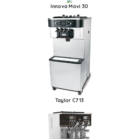
Innova Movi 30
Taylor C713