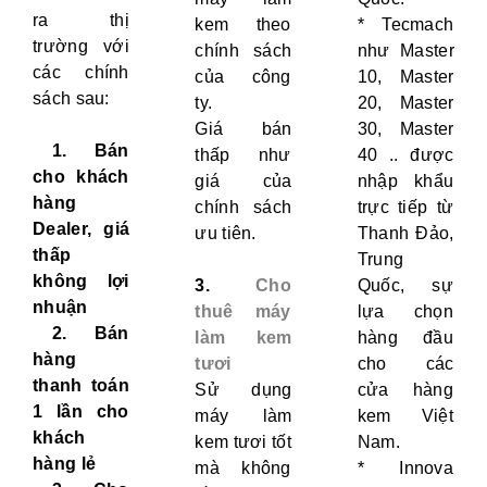
ra thị
kem theo
* Tecmach
trường với
chính sách
như Master
các chính
của công
10, Master
sách sau:
ty.
20, Master
Giá bán
30, Master
1. Bán
thấp như
40 .. được
cho khách
giá của
nhập khẩu
hàng
chính sách
trực tiếp từ
Dealer, giá
ưu tiên.
Thanh Đảo,
thấp
Trung
không lợi
3.
Cho
Quốc, sự
nhuận
thuê máy
lựa chọn
2. Bán
làm kem
hàng đầu
hàng
tươi
cho các
thanh toán
Sử dụng
cửa hàng
1 lần cho
máy làm
kem Việt
khách
kem tươi tốt
Nam.
hàng lẻ
mà không
* Innova