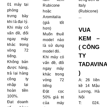
01 máy tại
Rubicone
Italy
phòng
hoặc
(Rubicone)
trưng bày
Aromitalia
...
khi là đại lý.
(giá tốt
Khi máy có
hơn)
VUA
vấn đề, đổi
Muốn thuê
KEM –
ngay máy
model nào
khác trong
là sử dụng
( CÔNG
vòng 72
model đó.
TY
tiếng.
Khi máy có
Không bán
vấn đề, đổi
TADAVIN
được hàng,
ngay máy
)
trả lại hàng
khác trong
công ty
vòng 72
A: 26 liền
nhập lại
tiếng
kề 14 Mậu
hoàn tiền
Đặt cọc
Lương, Hà
100%.
50% giá trị
Nội
Đạt doanh
của máy
T: 024.