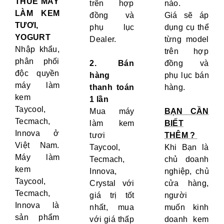
THUÊ MÁY
trên hợp
nào.
LÀM KEM
đồng và
Giá sẽ áp
TƯƠI,
phụ lục
dụng cụ thể
YOGURT
Dealer.
từng model
Nhập khẩu,
trên hợp
phân phối
2. Bán
đồng và
độc quyền
hàng
phụ lục bán
máy làm
thanh toán
hàng.
kem
1 lần
Taycool,
Mua máy
BẠN CẦN
Tecmach,
làm kem
BIẾT
Innova ở
tươi
THÊM ?
Việt Nam.
Taycool,
Khi Bạn là
Máy làm
Tecmach,
chủ doanh
kem
Innova,
nghiệp, chủ
Taycool,
Crystal với
cửa hàng,
Tecmach,
giá trị tốt
người
Innova là
nhất, mua
muốn kinh
sản phẩm
với giá thấp
doanh kem