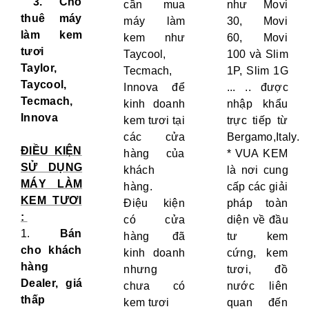
3.
Cho
cần mua
như Movi
thuê máy
máy làm
30, Movi
làm kem
kem như
60, Movi
tươi
Taycool,
100 và Slim
Taylor,
Tecmach,
1P, Slim 1G
Taycool,
Innova để
... .. được
Tecmach,
kinh doanh
nhập khẩu
Innova
kem tươi tại
trực tiếp từ
các cửa
Bergamo,Italy.
ĐIỀU KIỆN
hàng của
* VUA KEM
SỬ DỤNG
khách
là nơi cung
MÁY LÀM
hàng.
cấp các giải
KEM TƯƠI
Điệu kiện
pháp toàn
:
có cửa
diện về đầu
1.
Bán
hàng đã
tư kem
cho khách
kinh doanh
cứng, kem
hàng
nhưng
tươi, đồ
Dealer, giá
chưa có
nước liên
thấp
kem tươi
quan đến