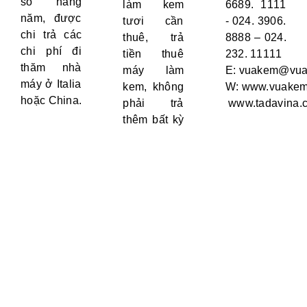
số hàng
làm kem
6689. 1111
năm, được
tươi cần
- 024. 3906.
chi trả các
thuê, trả
8888 – 024.
chi phí đi
tiền thuê
232. 11111
thăm nhà
máy làm
E:
vuakem@vua
máy ở Italia
kem, không
W:
www.vuakem
hoặc China.
phải trả
www.tadavina.
thêm bất kỳ