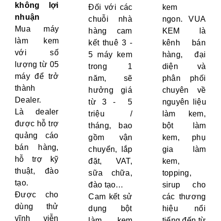
không lợi
Đối với các
kem
nhuận
chuỗi nhà
ngon. VUA
Mua máy
hàng cam
KEM là
làm kem
kết thuê 3 -
kênh bán
với số
5 máy kem
hàng, đại
lượng từ 05
trong 1
diện và
máy để trở
năm, sẽ
phân phối
thành
hưởng giá
chuyên về
Dealer.
từ 3 - 5
nguyên liệu
Là dealer
triệu /
làm kem,
được hỗ trợ
tháng, bao
bột làm
quảng cáo
gồm vận
kem, phụ
bán hàng,
chuyển, lắp
gia làm
hỗ trợ kỹ
đặt, VAT,
kem,
thuật, đào
sữa chữa,
topping,
tạo.
đào tạo…
sirup cho
Được cho
Cam kết sử
các thương
dùng thử
dụng bột
hiệu nổi
vĩnh viễn
làm kem
tiếng đến từ