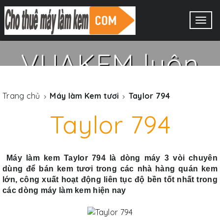
BẠN CẦN HỖ TRỢ LÀM
Togg
KEM TƯƠI ?
navig
VUAKEM luôn
đồng hành cùng
Trang chủ
Máy làm Kem tươi
Taylor 794
bạn
Taylor 794
Máy làm kem Taylor 794 là dòng máy 3 vòi chuyên
XEM THÊM
dùng để bán kem tươi trong các nhà hàng quán kem
lớn, công xuất hoạt động liên tục độ bền tốt nhất trong
các dòng máy làm kem hiện nay