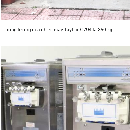
- Trọng lượng của chiếc máy TayLor C794 là 350 kg,