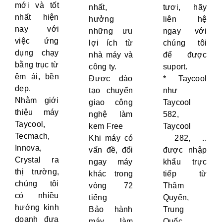
mới và tốt
nhất,
tươi, hãy
nhất hiện
hưởng
liên hệ
nay với
những ưu
ngay với
việc ứng
lợi ích từ
chúng tôi
dụng chạy
nhà máy và
để được
bằng trục từ
công ty.
suport.
êm ái, bền
Được đào
* Taycool
đẹp.
tạo chuyển
như
Nhằm giới
giao công
Taycool
thiệu máy
nghệ làm
582,
Taycool,
kem Free
Taycool
Tecmach,
Khi máy có
282, ..
Innova,
vấn đề, đổi
được nhập
Crystal ra
ngay máy
khẩu trực
thị trường,
khác trong
tiếp từ
chúng tôi
vòng 72
Thâm
có nhiều
tiếng
Quyến,
hướng kinh
Bảo hành
Trung
doanh đưa
máy làm
Quốc.